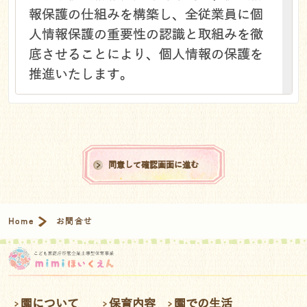
報保護の仕組みを構築し、全従業員に個
人情報保護の重要性の認識と取組みを徹
底させることにより、個人情報の保護を
推進いたします。
個人情報の管理
当園は、お客さまの個人情報を正確かつ
最新の状態に保ち、個人情報への不正ア
クセス・紛失・破損・改ざん・漏洩など
同意して確認画面に進む
を防止するため、セキュリティシステム
の維持・管理体制の整備・社員教育の徹
底等の必要な措置を講じ、安全対策を実
Home
お問合せ
施し個人情報の厳重な管理を行います。
個人情報の利用目的
お客さまからお預かりした個人情報は、
園について
保育内容
園での生活