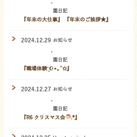
,
園日記
『年末の大仕事』 『年末のご挨拶★』
2024.12.29
お知らせ
,
園日記
『職場体験¨̮☪︎⋆｡˚✩』
2024.12.27
お知らせ
,
園日記
『R6 クリスマス会
.*』