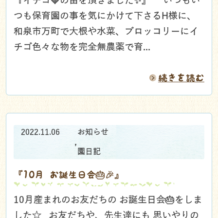
『イチゴ🍓の苗を頂きました✨』 いつもい
つも保育園の事を気にかけて下さるH様に、
和泉市万町で大根や水菜、ブロッコリーにイ
チゴ色々な物を完全無農薬で育...
続きを読む
2022.11.06
お知らせ
,
園日記
『10月 お誕生日会🎂🎉』
10月産まれのお友だちの お誕生日会🎂をしま
した☆ お友だちや、先生達にも 思いやりの