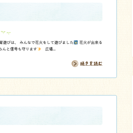
』
育遊びは、 みんなで花火をして遊びました
花火が出来る
ちんと信号も守ります
広場...
続きを読む