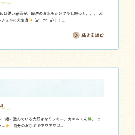
初めは硬い春雨が、魔法のお水をかけて少し経つと。。。 ふ
ルチュルに大変身
(๑°ㅁ°๑)！！...
続きを読む
』
も一緒に遊んでいる大好きなミッキー、カエルくん
、 コ
たよ
自分のお手てでアワアワゴ...