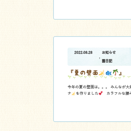
2022.08.28
お知らせ
,
園日記
『夏の壁面
』
今年の夏の壁面は。。。 みんなが大
ナ
を作りました
カラフルな腰み