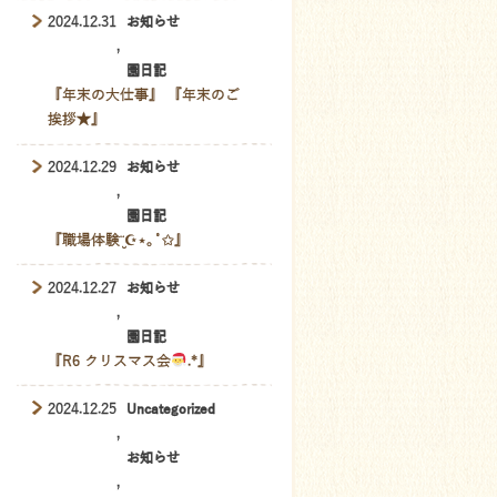
2024.12.31
お知らせ
,
園日記
『年末の大仕事』 『年末のご
挨拶★』
2024.12.29
お知らせ
,
園日記
『職場体験¨̮☪︎⋆｡˚✩』
2024.12.27
お知らせ
,
園日記
『R6 クリスマス会
.*』
2024.12.25
Uncategorized
,
お知らせ
,