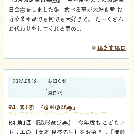
『5月お誕生日会🎂』 今年度初めてのお誕生
日会🎂をしました🥳 食べる事が大好き💖 お
野菜🥬🥦🍆でも何でも大好きで、 たーくさん
お代わりをしてくれる男の...
続きを読む
2022.05.19
お知らせ
,
園日記
R4 第1回 『造形遊び🌧』
R4 第1回 『造形遊び🌧』 今年度も こどもア
トリエの 【岡本 良枝先生】をお招きし『造形