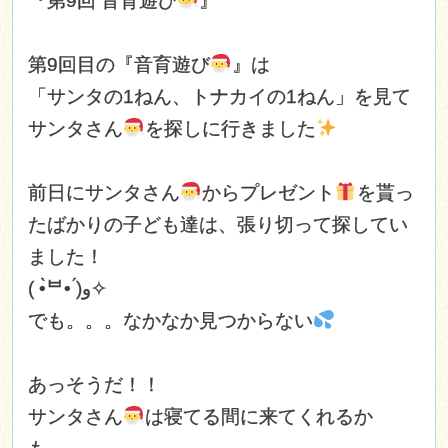
『第9回 音育遊び
』
第9回目の『音育遊び
』は
「サンタの1ねん、トナカイの1ねん」を見て
サンタさん
を探しに行きました
前日にサンタさん
からプレゼント
を貰っ
たばかりの子ども達は、張り切って探してい
ました！
( •̀ᄇ• ́)ﻭ✧
でも。。。なかなか見つからない
あっそうだ！！
サンタさん
は寝てる間に来てくれるか