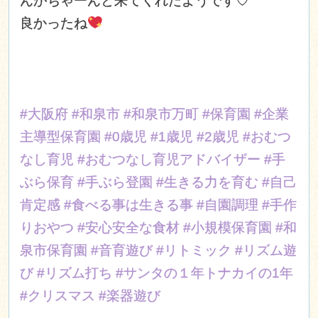
んがちゃーんと来てくれたようです♡
良かったね
#大阪府
#和泉市
#和泉市万町
#保育園
#企業
主導型保育園
#0歳児
#1歳児
#2歳児
#おむつ
なし育児
#おむつなし育児アドバイザー
#手
ぶら保育
#手ぶら登園
#生きる力を育む
#自己
肯定感
#食べる事は生きる事
#自園調理
#手作
りおやつ
#安心安全な食材
#小規模保育園
#和
泉市保育園
#音育遊び
#リトミック
#リズム遊
び
#リズム打ち
#サンタの１年トナカイの1年
#クリスマス
#楽器遊び