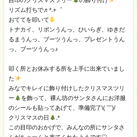
目印のクリスマスツリー
の飾り付け
リズム打ちで♬*.+゜
おててを叩いて
トナカイ、リボンうんっ、ひいらぎ、ゆきだ
るまうんっ、ブーツうんっ、プレゼントうん
っ、ブーツうんっ♪
叩く所とお休みする所を上手に出来ていまし
た
みなでキレイに飾り付けしたクリスマスツリ
ー
を飾って、裸ん坊のサンタさんにお洋服
のシールも貼ってあげて、準備完了\( ´˘`)/
クリスマスの日
.*
この目印のおかげで、みんなの所にサンタさ