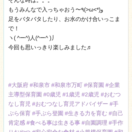
そんな時は。。。
もうみんなで入っちゃおう〜٩(>ω<*)و
足をバタバタしたり、お水のかけ合いっこま
で！
ヽ( ^ー^)人(^ー^ )丿
今回も思いっきり楽しみました♬
#大阪府
#和泉市
#和泉市万町
#保育園
#企業
主導型保育園
#0歳児
#1歳児
#2歳児
#おむつ
なし育児
#おむつなし育児アドバイザー
#手
ぶら保育
#手ぶら登園
#生きる力を育む
#自己
肯定感
#食べる事は生きる事
#自園調理
#手作