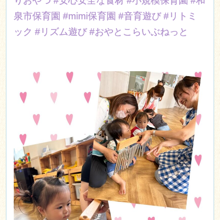
りおやつ
#安心安全な食材
#小規模保育園
#和
泉市保育園
#mimi保育園
#音育遊び
#リトミ
ック
#リズム遊び
#おやとこらいぶねっと