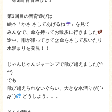
『第3回 音育遊び♬
』
第3回目の音育遊びは
絵本「かさ さしてあげるね
」を見て
みんなで、傘を持ってお散歩に行きました
途中、雨が降ってきて⛈傘をさして歩いたり
水溜まりを発見！！
じゃんじゃんジャーンプで飛び越えました(*^
^*)
でも
飛び越えられないぐらい、大きな水溜りが( ´•
д•` )
どうしよう。。。