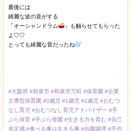
最後には
綺麗な波の音がする
「オーシャンドラム
」も触らせてもらった
よ♡♡
とっても綺麗な音だったね
#大阪府
#和泉市
#和泉市万町
#保育園
#企業
主導型保育園
#0歳児
#1歳児
#2歳児
#おむつ
なし育児
#おむつなし育児アドバイザー
#手
ぶら保育
#手ぶら登園
#生きる力を育む
#自己
肯定感
#食べる事は生きる事
#自園調理
#手作