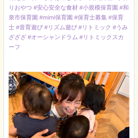
りおやつ
#安心安全な食材
#小規模保育園
#和
泉市保育園
#mimi保育園
#保育士募集
#保育
士
#音育遊び
#リズム遊び
#リトミック
#うみ
ざざざ
#オーシャンドラム
#リトミックスカ
ーフ