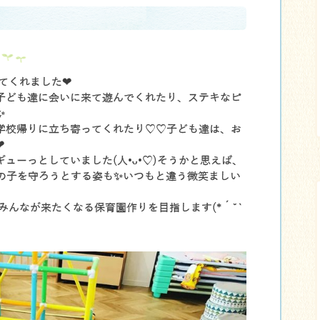
❤
来てくれました
子ども達に会いに来て遊んでくれたり、ステキなピ
✨
学校帰りに立ち寄ってくれたり♡♡子ども達は、お
❤
ューっとしていました(人•ᴗ•♡)そうかと思えば、
✨
の子を守ろうとする姿も
いつもと違う微笑ましい
、みんなが来たくなる保育園作りを目指します(*´˘`