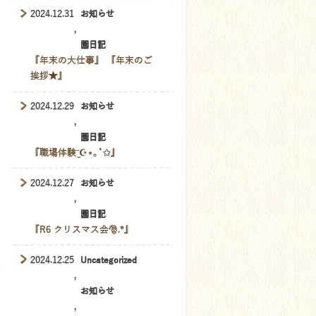
2024.12.31
お知らせ
,
園日記
『年末の大仕事』 『年末のご
挨拶★』
2024.12.29
お知らせ
,
園日記
『職場体験¨̮☪︎⋆｡˚✩』
2024.12.27
お知らせ
,
園日記
『R6 クリスマス会🎅.*』
2024.12.25
Uncategorized
,
お知らせ
,